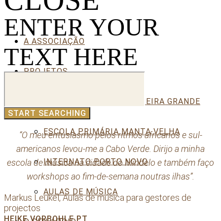
CLOSE
ENTER YOUR
A ASSOCIAÇÃO
TEXT HERE
PROJETOS
JARDIM DE INFÂNCIA RIBEIRA GRANDE
ESCOLA PRIMÁRIA MANTA VELHA
“O meu entusiasmo pelos ritmos africanos e sul-
americanos levou-me a Cabo Verde. Dirijo a minha
INTERNATO PORTO NOVO
escola de música na cidade do Mindelo e também faço
workshops ao fim-de-semana noutras ilhas”.
AULAS DE MÚSICA
Markus Leukel, Aulas de música para gestores de
projectos
HEIKE VORBOHLE PT